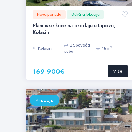
Nova ponuda
Odlična lokacija
Planinske kuće na prodaju u Lipovu,
Kolasin
1 Spavaća
2
Kolasin
45 m
soba
169 900€
Više
Prodaja