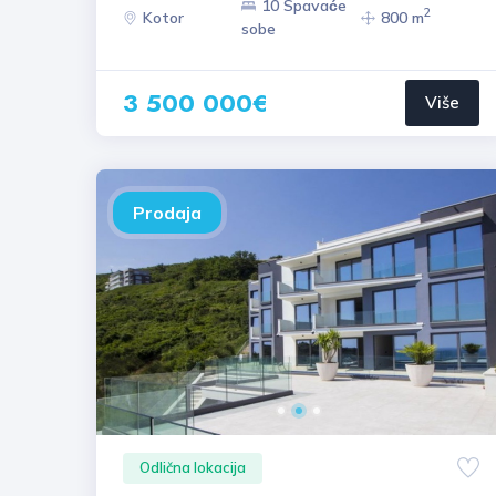
10 Spavaće
2
Kotor
800 m
sobe
3 500 000€
Više
Prodaja
Odlična lokacija