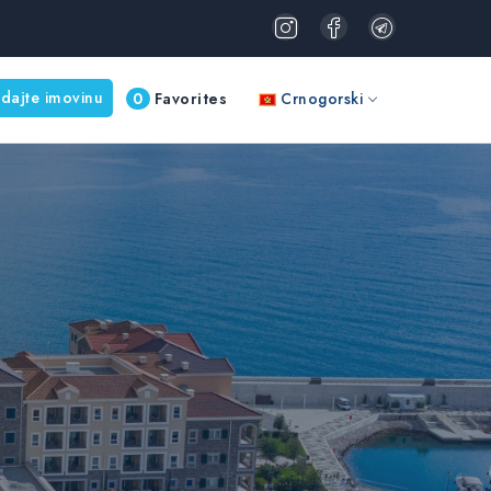
dajte imovinu
0
Favorites
Crnogorski