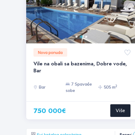
Nova ponuda
Vile na obali sa bazenima, Dobre vode,
Bar
7 Spavaće
2
Bar
505 m
sobe
750 000€
Više
Pages:
Svi katalog nekretnina