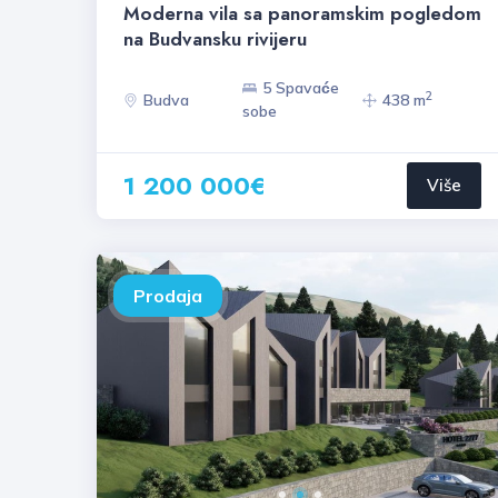
Moderna vila sa panoramskim pogledom
na Budvansku rivijeru
5 Spavaće
2
Budva
438 m
sobe
1 200 000€
Više
Prodaja