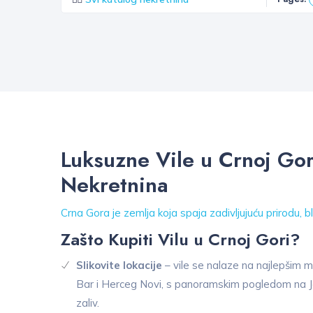
Luksuzne Vile u Crnoj Gor
Nekretnina
Crna Gora je zemlja koja spaja zadivljujuću prirodu, b
Zašto Kupiti Vilu u Crnoj Gori?
Slikovite lokacije
– vile se nalaze na najlepšim m
Bar i Herceg Novi, s panoramskim pogledom na J
zaliv.