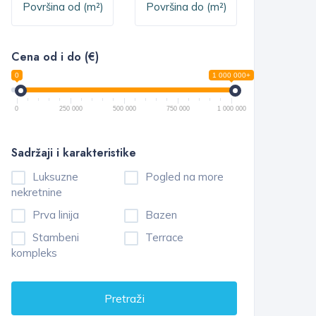
Cena od i do (€)
0
1 000 000+
0
250 000
500 000
750 000
1 000 000
Sadržaji i karakteristike
Luksuzne
Pogled na more
nekretnine
Prva linija
Bazen
Stambeni
Terrace
kompleks
Pretraži