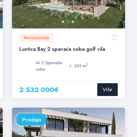
Nova ponuda
Lustica Bay 2 spavaća soba golf vila
2 Spavaće
2
243 m
sobe
2 532 000€
Više
Prodaja