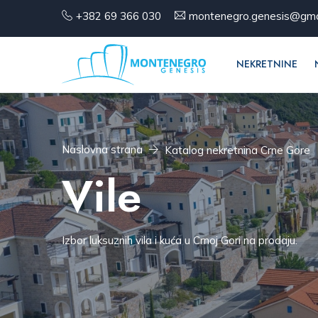
+382 69 366 030
montenegro.genesis@gma
NEKRETNINE
Naslovna strana
Katalog nekretnina Crne Gore
Vile
Izbor luksuznih vila i kuća u Crnoj Gori na prodaju.