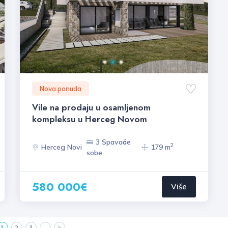
Nova ponuda
Vile na prodaju u osamljenom
kompleksu u Herceg Novom
3 Spavaće
2
Herceg Novi
179 m
sobe
580 000€
Više
1
2
3
...
>