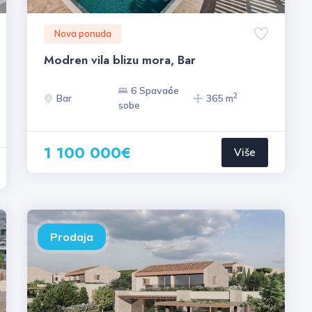
Nova ponuda
Modren vila blizu mora, Bar
6 Spavaće
2
Bar
365 m
sobe
1 100 000€
Više
Prodaja