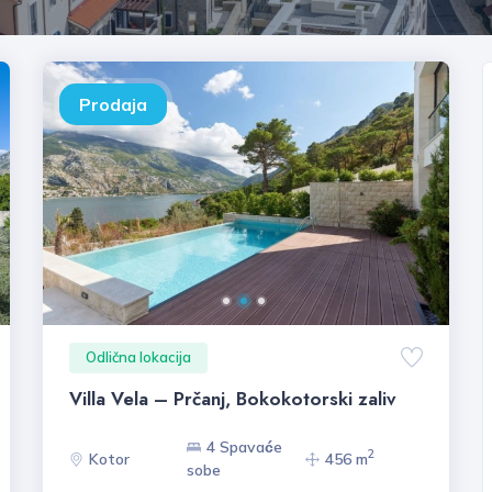
Prodaja
Odlična lokacija
Villa Vela – Prčanj, Bokokotorski zaliv
4 Spavaće
2
Kotor
456 m
sobe