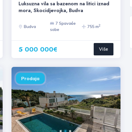
Luksuzna vila sa bazenom na litici iznad
mora, Skocidjevojka, Budva
7 Spavaće
2
Budva
755 m
sobe
5 000 000€
Više
Prodaja