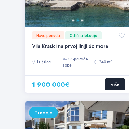
Nova ponuda
Odlična lokacija
Vila Krasici na prvoj liniji do mora
5 Spavaće
2
Luštica
240 m
sobe
1 900 000€
Više
Prodaja