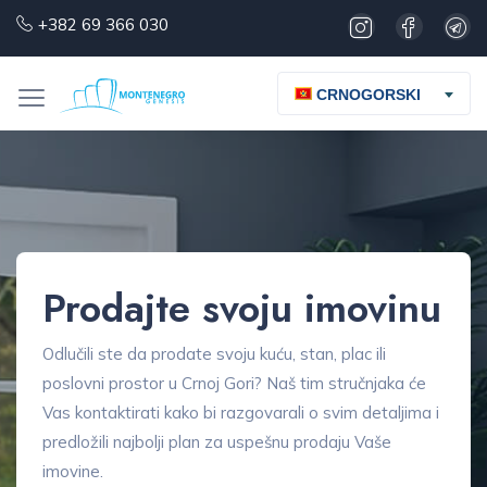
+382 69 366 030
CRNOGORSKI
Prodajte svoju imovinu
Odlučili ste da prodate svoju kuću, stan, plac ili
poslovni prostor u Crnoj Gori? Naš tim stručnjaka će
Vas kontaktirati kako bi razgovarali o svim detaljima i
predložili najbolji plan za uspešnu prodaju Vaše
imovine.