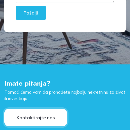
Pošalji
Imate pitanja?
Pomoći ćemo vam da pronađete najbolju nekretninu za život
ili investiciju.
Kontaktirajte nas