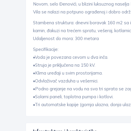
Novom, selo Đenovići, u blizini luksuznog naselja
Vila se nalazi na potpuno ograđenoj i dobro održ
Stambena struktura: dnevni boravak 160 m2 sa izl
kamin, đakuzi na trećem spratu, vešeraj, kotlarni
Udaljenost do mora: 300 metara
Specifikacije:
•Voda je povezana cevom u dva inča.
•Struja je priključena na 150 kV.
•Klima uređaji u svim prostorijama.
•Odvlaživač vazduha u vešernici.
•Podno grejanje na vodu na sva tri sprata se 
•Solarni paneli, toplotna pumpa i kotlovi.
•Tri automatske kapije (gornja ulazna, donja ulaz