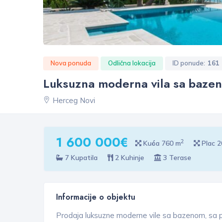
Nova ponuda
Odlična lokacija
ID ponude:
161
Luksuzna moderna vila sa baze
Herceg Novi
1 600 000€
2
Kuća 760 m
Plac 
7 Kupatila
2 Kuhinje
3 Terase
Informacije o objektu
Prodaja luksuzne moderne vile sa bazenom, sa