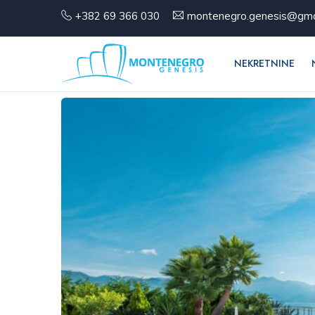
+382 69 366 030
montenegro.genesis@gma
NEKRETNINE