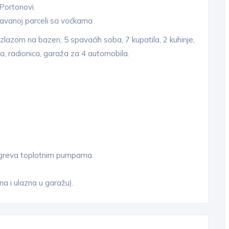
 Portonovi.
avanoj parceli sa voćkama
azom na bazen, 5 spavaćih soba, 7 kupatila, 2 kuhinje,
ca, radionica, garaža za 4 automobila.
zagreva toplotnim pumpama.
na i ulazna u garažu).