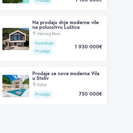
Prodaja
Na prodaju dvje moderne vile
na poluostrvu Luštica
Herceg Novi
Investicije
1 930 000€
Prodaja
Prodaje se nova moderna Vila
u Stoliv
Kotor
750 000€
Prodaja