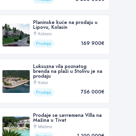
Planinske kuće na prodaju u
Lipovu, Kolasin
Kolasin
169 900€
Prodaja
Luksuzna vila poznatog
brenda na plaži u Stolivu je na
prodaju
Kotor
756 000€
Prodaja
Prodaje se savremena Villa na
Mažina u Tivat
Mažina
1 100 000€