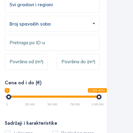
Broj spavaćih soba
Cena od i do (€)
0
1 000 000+
0
250 000
500 000
750 000
1 000 000
Sadržaji i karakteristike