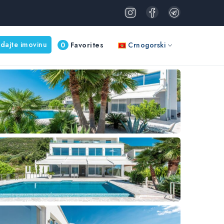
dajte imovinu
0
Favorites
Crnogorski