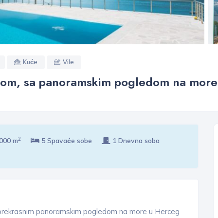
Kuće
Vile
nom, sa panoramskim pogledom na more
2
2000 m
5 Spavaće sobe
1 Dnevna soba
 prekrasnim panoramskim pogledom na more u Herceg