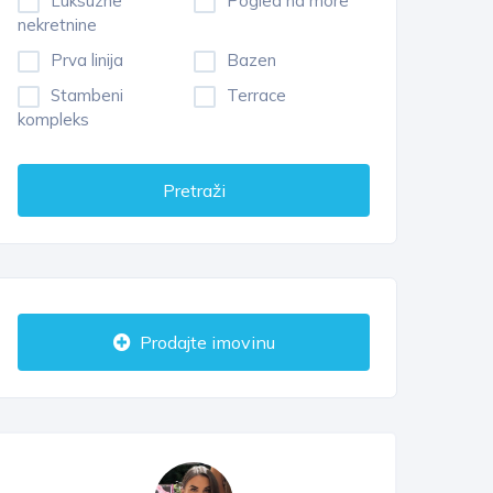
Luksuzne
Pogled na more
nekretnine
Prva linija
Bazen
Stambeni
Terrace
kompleks
Pretraži
Prodajte imovinu