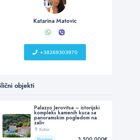
Katarina Matovic
+38269303970
lični objekti
Palazzo Jerovitsa – istorijski
kompleks kamenih kuca sa
panoramskim pogledom na
zaliv
Kotor
3 500 000€
Prodaja