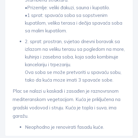
•Prizemlje: veliki đakuzi, sauna i kupatilo.
•1 sprat: spavaća soba sa sopstvenim
kupatilom, velika terasa i dečija spavaća soba
sa malim kupatilom.
2. sprat: prostran, svjetao dnevni boravak sa
izlazom na veliku terasu sa pogledom na more,
kuhinja i zasebna soba, koja sada kombinuje
kancelariju i trpezariju.
Ova soba se može pretvoriti u spavaću sobu,
tako da kuća moze imati 3 spavaće sobe.
Plac se nalazi u kaskadi i zasađen je raznovrsnom
mediteranskom vegetacijom. Kuća je priključena na
gradski vodovod i struju. Kuća je topla i suva, ima
garažu.
Neophodno je renovirati fasadu kuće.