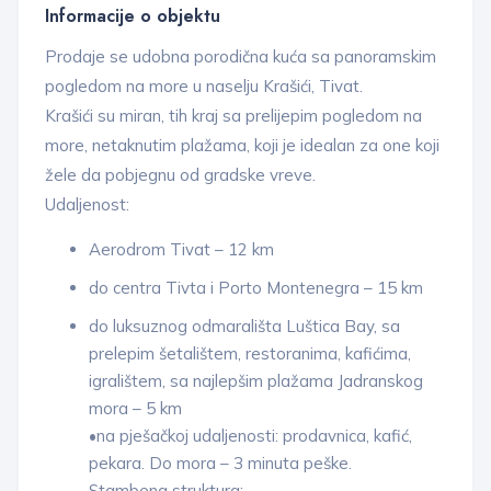
Informacije o objektu
Prodaje se udobna porodična kuća sa panoramskim
pogledom na more u naselju Krašići, Tivat.
Krašići su miran, tih kraj sa prelijepim pogledom na
more, netaknutim plažama, koji je idealan za one koji
žele da pobjegnu od gradske vreve.
Udaljenost:
Aerodrom Tivat – 12 km
do centra Tivta i Porto Montenegra – 15 km
do luksuznog odmarališta Luštica Bay, sa
prelepim šetalištem, restoranima, kafićima,
igralištem, sa najlepšim plažama Jadranskog
mora – 5 km
•na pješačkoj udaljenosti: prodavnica, kafić,
pekara. Do mora – 3 minuta peške.
Stambena struktura: