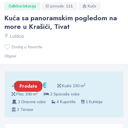
Odlična lokacija
ID ponude:
111
Kuće
Kuća sa panoramskim pogledom na
more u Krašići, Tivat
Luštica
Dodaj u favorite
Objavi:
410 000€
2
Prodato
Kuća 130 m
2
Plac 390 m
2 Spavaće sobe
2 Dnevne sobe
4 Kupatila
1 Kuhinja
2 Terase