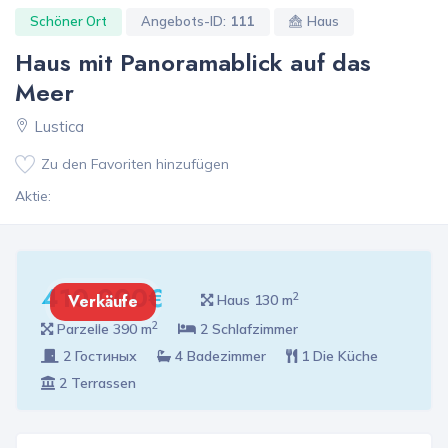
Schöner Ort
Angebots-ID:
111
Haus
Haus mit Panoramablick auf das
Meer
Lustica
Zu den Favoriten hinzufügen
Aktie:
410 000€
2
Verkäufe
Haus 130 m
2
Parzelle 390 m
2 Schlafzimmer
2 Гостиных
4 Badezimmer
1 Die Küche
2 Terrassen