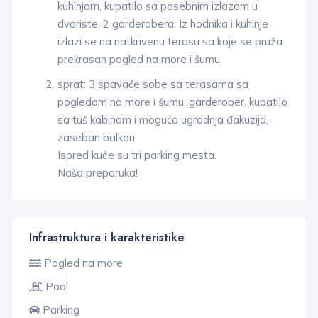
kuhinjom, kupatilo sa posebnim izlazom u
dvoriste, 2 garderobera. Iz hodnika i kuhinje
izlazi se na natkrivenu terasu sa koje se pruža
prekrasan pogled na more i šumu.
sprat: 3 spavaće sobe sa terasama sa
pogledom na more i šumu, garderober, kupatilo
sa tuš kabinom i moguća ugradnja đakuzija,
zaseban balkon.
Ispred kuće su tri parking mesta.
Naša preporuka!
Infrastruktura i karakteristike
Pogled na more
Pool
Parking