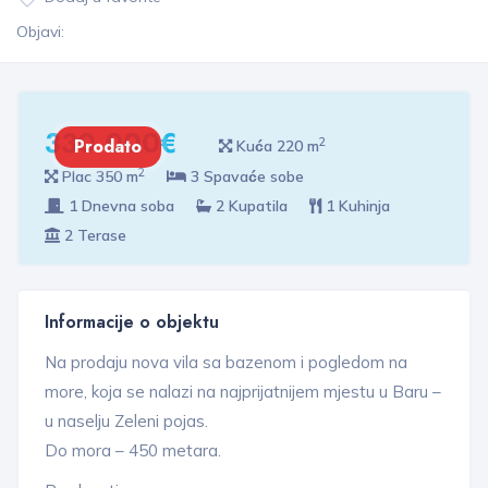
Objavi:
330 000€
2
Prodato
Kuća 220 m
2
Plac 350 m
3 Spavaće sobe
1 Dnevna soba
2 Kupatila
1 Kuhinja
2 Terase
Informacije o objektu
Na prodaju nova vila sa bazenom i pogledom na
more, koja se nalazi na najprijatnijem mjestu u Baru –
u naselju Zeleni pojas.
Do mora – 450 metara.