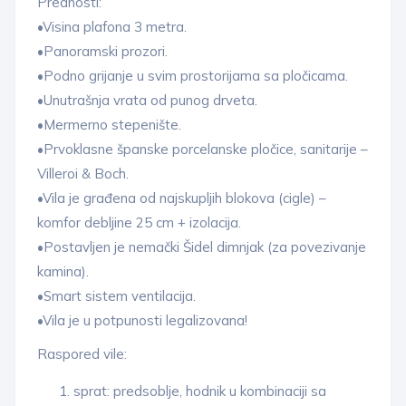
Prednosti:
•Visina plafona 3 metra.
•Panoramski prozori.
•Podno grijanje u svim prostorijama sa pločicama.
•Unutrašnja vrata od punog drveta.
•Mermerno stepenište.
•Prvoklasne španske porcelanske pločice, sanitarije –
Villeroi & Boch.
•Vila je građena od najskupljih blokova (cigle) –
komfor debljine 25 cm + izolacija.
•Postavljen je nemački Šidel dimnjak (za povezivanje
kamina).
•Smart sistem ventilacija.
•Vila je u potpunosti legalizovana!
Raspored vile:
sprat: predsoblje, hodnik u kombinaciji sa