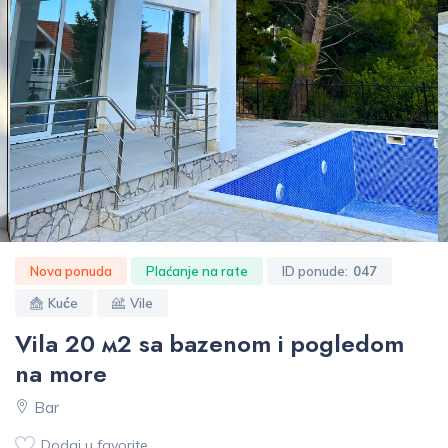
Nova ponuda
Plaćanje na rate
ID ponude:
047
Kuće
Vile
Vila 20 м2 sa bazenom i pogledom
na more
Bar
Dodaj u favorite