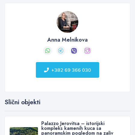
Anna Melnikova
+382 69 366 030
Slični objekti
Palazzo Jerovitsa – istorijski
kompleks kamenih kuca sa
panoramskim pogledom na zaliv