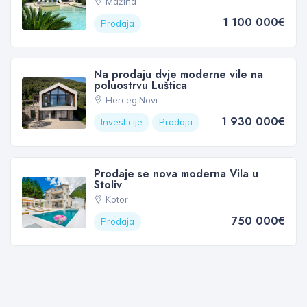
Mažina
1 100 000€
Prodaja
Na prodaju dvje moderne vile na
poluostrvu Luštica
Herceg Novi
1 930 000€
Investicije
Prodaja
Prodaje se nova moderna Vila u
Stoliv
Kotor
750 000€
Prodaja