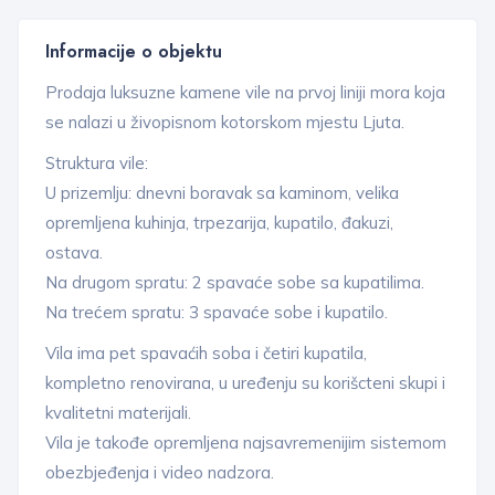
Informacije o objektu
Prodaja luksuzne kamene vile na prvoj liniji mora koja
se nalazi u živopisnom kotorskom mjestu Ljuta.
Struktura vile:
U prizemlju: dnevni boravak sa kaminom, velika
opremljena kuhinja, trpezarija, kupatilo, đakuzi,
ostava.
Na drugom spratu: 2 spavaće sobe sa kupatilima.
Na trećem spratu: 3 spavaće sobe i kupatilo.
Vila ima pet spavaćih soba i četiri kupatila,
kompletno renovirana, u uređenju su korišcteni skupi i
kvalitetni materijali.
Vila je takođe opremljena najsavremenijim sistemom
obezbjeđenja i video nadzora.