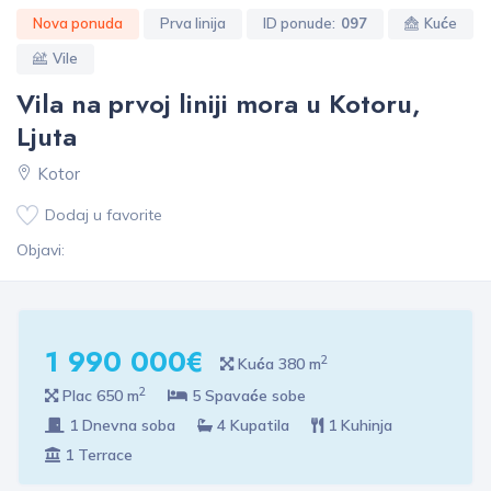
Nova ponuda
Prva linija
ID ponude:
097
Kuće
Vile
Vila na prvoj liniji mora u Kotoru,
Ljuta
Kotor
Dodaj u favorite
Objavi:
1 990 000€
2
Kuća 380 m
2
Plac 650 m
5 Spavaće sobe
1 Dnevna soba
4 Kupatila
1 Kuhinja
1 Terrace