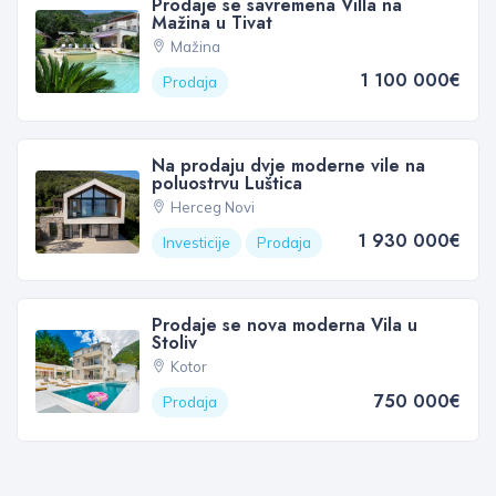
Prodaje se savremena Villa na
Mažina u Tivat
Mažina
1 100 000€
Prodaja
Na prodaju dvje moderne vile na
poluostrvu Luštica
Herceg Novi
1 930 000€
Investicije
Prodaja
Prodaje se nova moderna Vila u
Stoliv
Kotor
750 000€
Prodaja