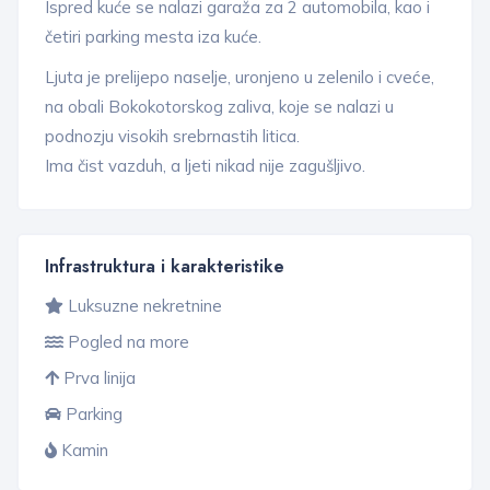
Ispred kuće se nalazi garaža za 2 automobila, kao i
četiri parking mesta iza kuće.
Ljuta je prelijepo naselje, uronjeno u zelenilo i cveće,
na obali Bokokotorskog zaliva, koje se nalazi u
podnozju visokih srebrnastih litica.
Ima čist vazduh, a ljeti nikad nije zagušljivo.
Infrastruktura i karakteristike
Luksuzne nekretnine
Pogled na more
Prva linija
Parking
Kamin