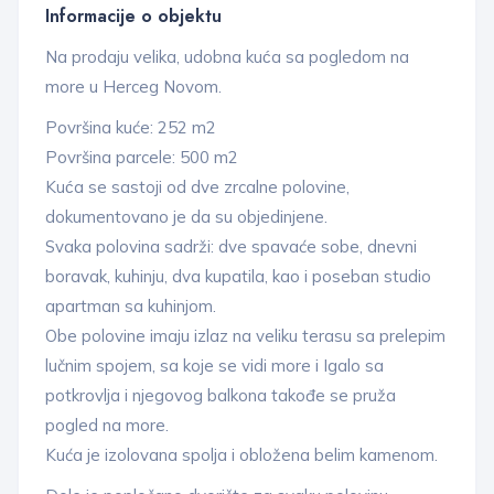
Informacije o objektu
Na prodaju velika, udobna kuća sa pogledom na
more u Herceg Novom.
Površina kuće: 252 m2
Površina parcele: 500 m2
Kuća se sastoji od dve zrcalne polovine,
dokumentovano je da su objedinjene.
Svaka polovina sadrži: dve spavaće sobe, dnevni
boravak, kuhinju, dva kupatila, kao i poseban studio
apartman sa kuhinjom.
Obe polovine imaju izlaz na veliku terasu sa prelepim
lučnim spojem, sa koje se vidi more i Igalo sa
potkrovlja i njegovog balkona takođe se pruža
pogled na more.
Kuća je izolovana spolja i obložena belim kamenom.