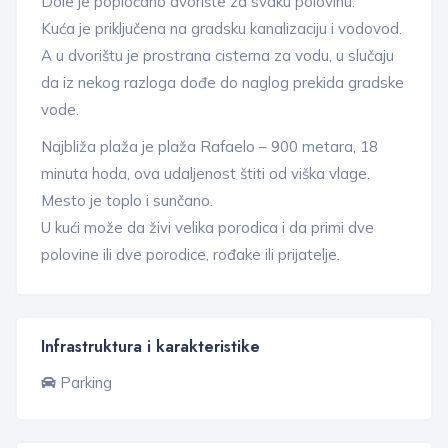
Dole je popločano dvorište za svaku polovinu.
Kuća je priključena na gradsku kanalizaciju i vodovod.
A u dvorištu je prostrana cisterna za vodu, u slučaju
da iz nekog razloga dođe do naglog prekida gradske
vode.
Najbliža plaža je plaža Rafaelo – 900 metara, 18
minuta hoda, ova udaljenost štiti od viška vlage.
Mesto je toplo i sunčano.
U kući može da živi velika porodica i da primi dve
polovine ili dve porodice, rođake ili prijatelje.
Infrastruktura i karakteristike
Parking