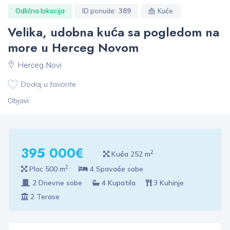
Odlična lokacija
ID ponude:
389
Kuće
Velika, udobna kuća sa pogledom na
more u Herceg Novom
Herceg Novi
Dodaj u favorite
Objavi:
395 000€
2
Kuća 252 m
2
Plac 500 m
4 Spavaće sobe
2 Dnevne sobe
4 Kupatila
3 Kuhinje
2 Terase