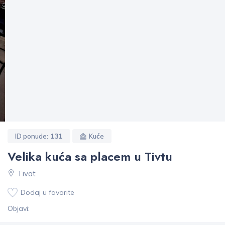
ID ponude:
131
Kuće
Velika kuća sa placem u Tivtu
Tivat
Dodaj u favorite
Objavi: