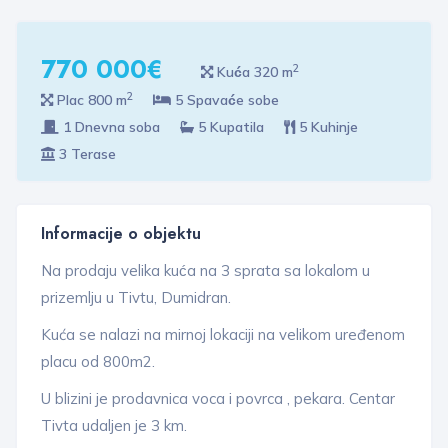
770 000€
2
Kuća 320 m
2
Plac 800 m
5 Spavaće sobe
1 Dnevna soba
5 Kupatila
5 Kuhinje
3 Terase
Informacije o objektu
Na prodaju velika kuća na 3 sprata sa lokalom u
prizemlju u Tivtu, Dumidran.
Kuća se nalazi na mirnoj lokaciji na velikom uređenom
placu od 800m2.
U blizini je prodavnica voca i povrca , pekara. Centar
Tivta udaljen je 3 km.