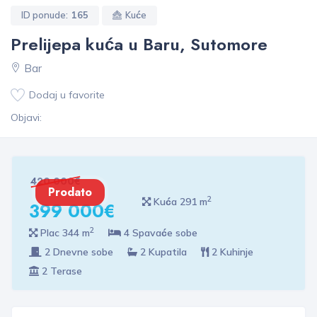
ID ponude:
165
Kuće
Prelijepa kuća u Baru, Sutomore
Bar
Dodaj u favorite
Objavi:
420 000€
Prodato
2
Kuća 291 m
399 000€
2
Plac 344 m
4 Spavaće sobe
2 Dnevne sobe
2 Kupatila
2 Kuhinje
2 Terase