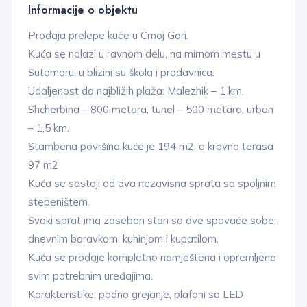
Informacije o objektu
Prodaja prelepe kuće u Crnoj Gori.
Kuća se nalazi u ravnom delu, na mirnom mestu u
Sutomoru, u blizini su škola i prodavnica.
Udaljenost do najbližih plaža: Malezhik – 1 km,
Shcherbina – 800 metara, tunel – 500 metara, urban
– 1,5 km.
Stambena površina kuće je 194 m2, a krovna terasa
97 m2
Kuća se sastoji od dva nezavisna sprata sa spoljnim
stepeništem.
Svaki sprat ima zaseban stan sa dve spavaće sobe,
dnevnim boravkom, kuhinjom i kupatilom.
Kuća se prodaje kompletno namještena i opremljena
svim potrebnim uređajima.
Karakteristike: podno grejanje, plafoni sa LED