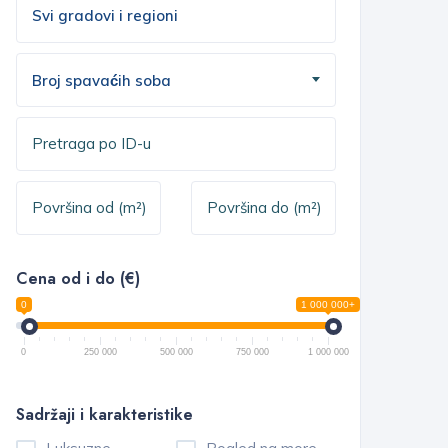
Broj spavaćih soba
Cena od i do (€)
0
1 000 000+
0
250 000
500 000
750 000
1 000 000
Sadržaji i karakteristike