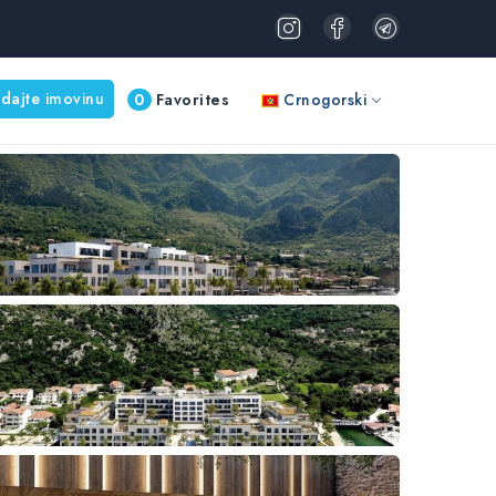
dajte imovinu
0
Favorites
Crnogorski