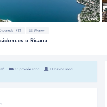
ID ponude:
713
Stanovi
sidences u Risanu
2
 m
1 Spavaća soba
1 Dnevna soba
nu