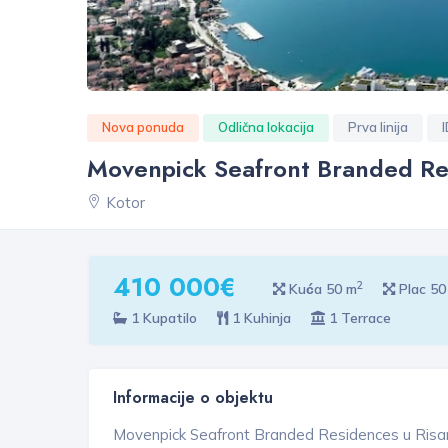
Nova ponuda
Odlična lokacija
Prva linija
Movenpick Seafront Branded Re
Kotor
410 000€
2
Kuća 50 m
Plac 50
1 Kupatilo
1 Kuhinja
1 Terrace
Informacije o objektu
Movenpick Seafront Branded Residences u Risa