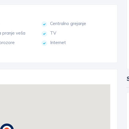
j
Centralno grejanje
a pranje veša
TV
 prozore
Internet
S