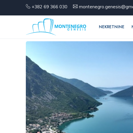
+382 69 366 030
montenegro.genesis@gma
NEKRETNINE