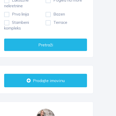
Luksuzne
Pogled na more
nekretnine
Prva linija
Bazen
Stambeni
Terrace
kompleks
Pretraži
Prodajte imovinu