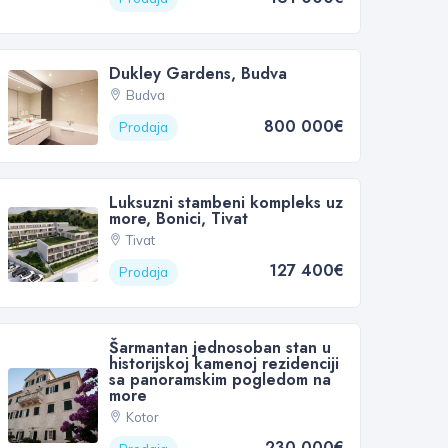
Dukley Gardens, Budva
Budva
800 000€
Prodaja
Luksuzni stambeni kompleks uz
more, Bonici, Tivat
Tivat
127 400€
Prodaja
Šarmantan jednosoban stan u
historijskoj kamenoj rezidenciji
sa panoramskim pogledom na
more
Kotor
230 000€