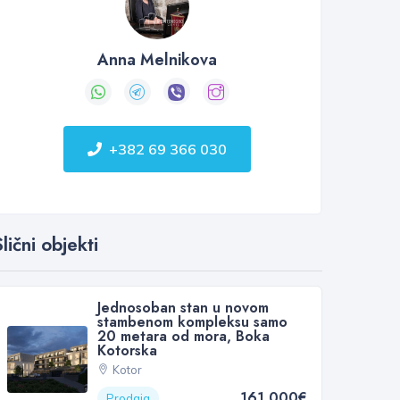
Anna Melnikova
+382 69 366 030
lični objekti
Jednosoban stan u novom
stambenom kompleksu samo
20 metara od mora, Boka
Kotorska
Kotor
161 000€
Prodaja