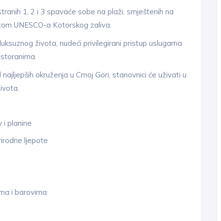
ranih 1, 2 i 3 spavaće sobe na plaži, smještenih na
itom UNESCO-a Kotorskog zaliva.
uksuznog života, nudeći privilegirani pristup uslugama
estoranima.
ajljepših okruženja u Crnoj Gori, stanovnici će uživati u
ivota.
 i planine
irodne ljepote
ima i barovima