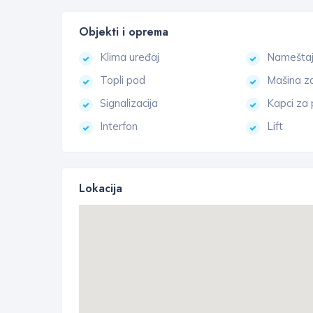
Objekti i oprema
Klima uređaj
Namešta
Topli pod
Mašina z
Signalizacija
Kapci za
Interfon
Lift
Lokacija