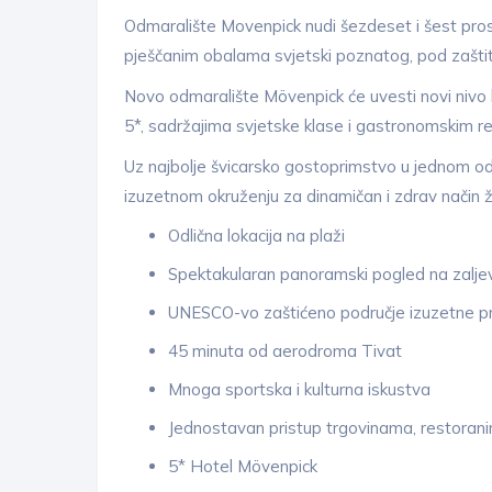
Odmaralište Movenpick nudi šezdeset i šest prost
pješčanim obalama svjetski poznatog, pod zašt
Novo odmaralište Mövenpick će uvesti novi nivo l
5*, sadržajima svjetske klase i gastronomskim r
Uz najbolje švicarsko gostoprimstvo u jednom od n
izuzetnom okruženju za dinamičan i zdrav način ž
Odlična lokacija na plaži
Spektakularan panoramski pogled na zaljev
UNESCO-vo zaštićeno područje izuzetne pr
45 minuta od aerodroma Tivat
Mnoga sportska i kulturna iskustva
Jednostavan pristup trgovinama, restoran
5* Hotel Mövenpick