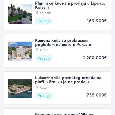
Planinske kuće na prodaju u Lipovu,
Kolasin
Kolasin
169 900€
Prodaja
Kamena kuća sa prekrasnim
pogledom na more u Perastu
Kotor
1 200 000€
Prodaja
Luksuzna vila poznatog brenda na
plaži u Stolivu je na prodaju
Kotor
756 000€
Prodaja
Prodaje se savremena Villa na