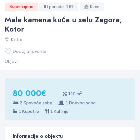
Super cijena
ID ponude:
262
Kuće
Mala kamena kuća u selu Zagora,
Kotor
Kotor
Dodaj u favorite
Objavi:
80 000€
2
110 m
2 Spavaće sobe
1 Dnevna soba
1 Kupatilo
1 Kuhinja
Informacije o objektu