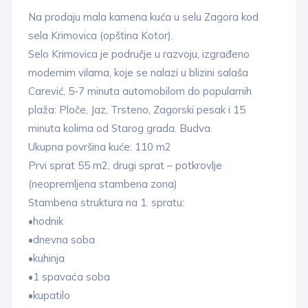
Na prodaju mala kamena kuća u selu Zagora kod
sela Krimovica (opština Kotor).
Selo Krimovica je područje u razvoju, izgrađeno
modernim vilama, koje se nalazi u blizini salaša
Carević, 5-7 minuta automobilom do popularnih
plaža: Ploče, Jaz, Trsteno, Zagorski pesak i 15
minuta kolima od Starog grada. Budva.
Ukupna površina kuće: 110 m2
Prvi sprat 55 m2, drugi sprat – potkrovlje
(neopremljena stambena zona)
Stambena struktura na 1. spratu:
•hodnik
•dnevna soba
•kuhinja
•1 spavaća soba
•kupatilo