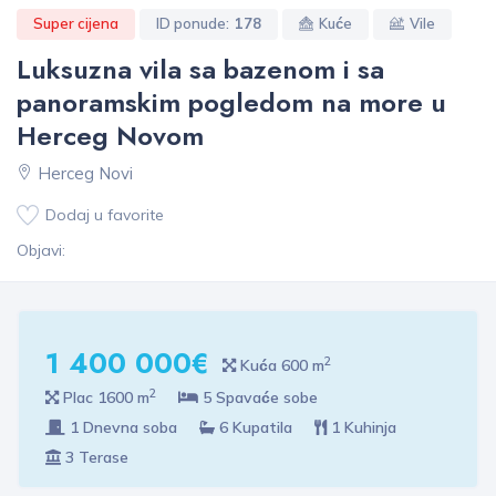
Super cijena
ID ponude:
178
Kuće
Vile
Luksuzna vila sa bazenom i sa
panoramskim pogledom na more u
Herceg Novom
Herceg Novi
Dodaj u favorite
Objavi:
1 400 000€
2
Kuća 600 m
2
Plac 1600 m
5 Spavaće sobe
1 Dnevna soba
6 Kupatila
1 Kuhinja
3 Terase