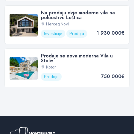
Na prodaju dvje moderne vile na
poluostrvu Luštica
Herceg Novi
1 930 000€
Investicije
Prodaja
Prodaje se nova moderna Vila u
Stoliv
Kotor
750 000€
Prodaja