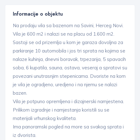
Informacije o objektu
Na prodaju vila sa bazenom na Savini, Herceg Novi.
Vila je 600 m2 i nalazi se na placu od 1.600 m2.
Sastoji se od prizemlja u kom je garaza dovoljna za
parkiranje 10 automobila i jos tri sprata na kojima se
nalaze kuhinja, dnevni boravak, trpezarija, 5 spavacih
soba, 6 kupatila, sauna, ostava, veseraj a spratovi su
povezani unutrasnjim stepenicama. Dvoriste na kom
je vila je ogradjeno, uredjeno i na njemu se nalazi
bazen.
Vila je potpuno opremljena i dizajnerski namjestena.
Prilikom izgradnje i namjestanja koristili su se
materijali vrhunskog kvaliteta.
Ima panoramski pogled na more sa svakog sprata i
iz dvorista.