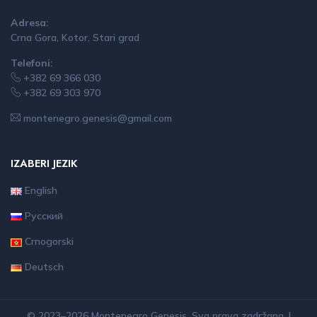
Adresa:
Crna Gora, Kotor, Stari grad
Telefoni:
+382 69 366 030
+382 69 303 970
montenegro.genesis@gmail.com
IZABERI JEZIK
English
Русский
Crnogorski
Deutsch
© 2023–2026 Montenegro Genesis. Sva prava zadržana. |