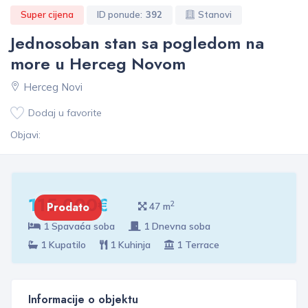
Super cijena
ID ponude:
392
Stanovi
Jednosoban stan sa pogledom na
more u Herceg Novom
Herceg Novi
Dodaj u favorite
Objavi:
115 000€
2
Prodato
47 m
1 Spavaća soba
1 Dnevna soba
1 Kupatilo
1 Kuhinja
1 Terrace
Informacije o objektu