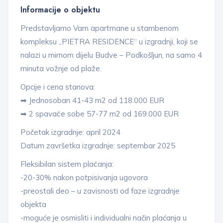
Informacije o objektu
Predstavljamo Vam apartmane u stambenom
kompleksu „PIETRA RESIDENCE“ u izgradnji, koji se
nalazi u mirnom dijelu Budve – Podkošljun, na samo 4
minuta vožnje od plaže.
Opcije i cena stanova:
➡ Jednosoban 41-43 m2 od 118.000 EUR
➡ 2 spavaće sobe 57-77 m2 od 169.000 EUR
Početak izgradnje: april 2024
Datum završetka izgradnje: septembar 2025
Fleksibilan sistem plaćanja:
-20-30% nakon potpisivanja ugovora
-preostali deo – u zavisnosti od faze izgradnje
objekta
-moguće je osmisliti i individualni način plaćanja u