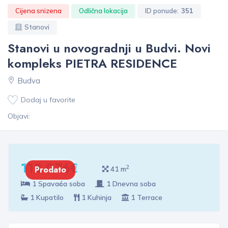
Cijena snizena
Odlična lokacija
ID ponude:
351
Stanovi
Stanovi u novogradnji u Budvi. Novi
kompleks PIETRA RESIDENCE
Budva
Dodaj u favorite
Objavi:
118 076€
2
Prodato
41 m
1 Spavaća soba
1 Dnevna soba
1 Kupatilo
1 Kuhinja
1 Terrace