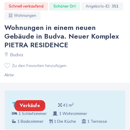
Schnell verkaufend
Schöner Ort
Angebots-ID:
351
Wohnungen
Wohnungen in einem neuen
Gebäude in Budva. Neuer Komplex
PIETRA RESIDENCE
Budva
Zu den Favoriten hinzufügen
Aktie:
118 076€
2
Verkäufe
41 m
1 Schlafzimmer
1 Wohnzimmer
1 Badezimmer
1 Die Küche
1 Terrasse