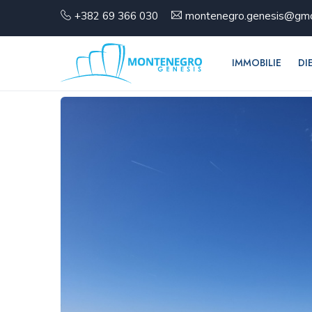
+382 69 366 030
montenegro.genesis@gma
IMMOBILIE
DI