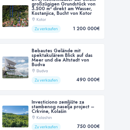
großzügigen Grundstück von
3.500 m² direkt am Wasser,
Kostanjica, Bucht von Kotor
Kotor
1 200 000€
Zu verkaufen
Bebautes Gelände mit
spektakulärem Blick auf das
Meer und die Altstadt von
Budva
Budva
490 000€
Zu verkaufen
Investiciono zemljište za
stambenog naselja project –
Crkvine, Kolašin
Kolashin
750 000€
Zu verkaufen