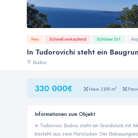
Neu
Schnell verkaufend
Schöner Ort
Ang
In Tudorovichi steht ein Baugr
Budva
330 000€
2
Haus 2195 m
Parz
Informationen zum Objekt
In Tudorovici, Budva, steht ein Grundstück mit 
besteht aus zwei Flurstücken. Der Bebauungsind