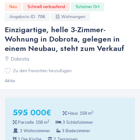
Neu
Schnell verkaufend
Schöner Ort
Angebots-ID:
706
Wohnungen
Einzigartige, helle 3-Zimmer-
Wohnung in Dobrota, gelegen in
einem Neubau, steht zum Verkauf
Dobrota
Zu den Favoriten hinzufügen
Aktie:
595 000€
2
Haus 158 m
2
Parzelle 158 m
3 Schlafzimmer
1 Wohnzimmer
3 Badezimmer
1 Die Küche
2 Terrassen