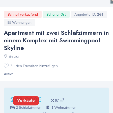
Schnell verkaufend
Schöner Ort
Angebots-ID:
264
Wohnungen
Apartment mit zwei Schlafzimmern in
einem Komplex mit Swimmingpool
Skyline
Becici
Zu den Favoriten hinzufügen
Aktie:
248 000€
2
Verkäufe
67 m
2 Schlafzimmer
1 Wohnzimmer