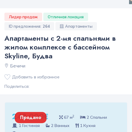
Лидер продаж
Отличная локация
ID предложения:
264
Апартаменты
Апартаменты с 2-мя спальнями в
жилом комплексе с бассейном
Skyline, Будва
Бечичи
Добавить в избранное
Поделиться:
248 000€
2
Продано
67 м
2 Спальни
1 Гостиная
2 Ванных
1 Кухня