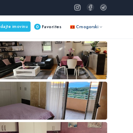
dajte imovinu
0
Favorites
Crnogorski