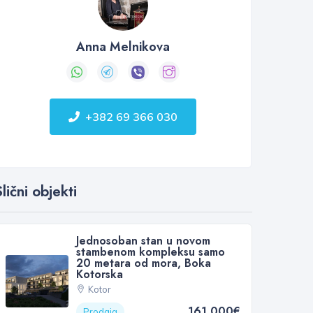
Anna Melnikova
+382 69 366 030
lični objekti
Jednosoban stan u novom
stambenom kompleksu samo
20 metara od mora, Boka
Kotorska
Kotor
161 000€
Prodaja