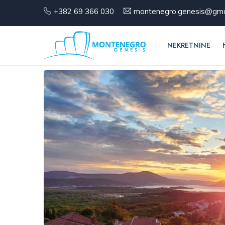
+382 69 366 030
montenegro.genesis@gma
NEKRETNINE