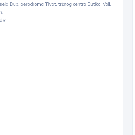
 sela Dub, aerodroma Tivat, tržnog centra Butiko, Voli,
n.
de: