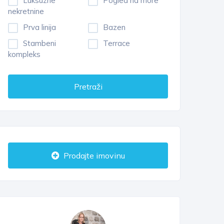
Luksuzne
Pogled na more
nekretnine
Prva linija
Bazen
Stambeni
Terrace
kompleks
Pretraži
Prodajte imovinu