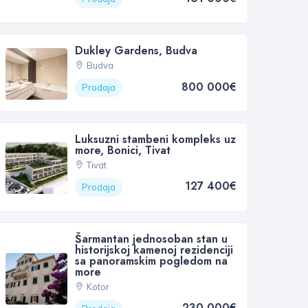
Dukley Gardens, Budva
Budva
800 000€
Prodaja
Luksuzni stambeni kompleks uz
more, Bonici, Tivat
Tivat
127 400€
Prodaja
Šarmantan jednosoban stan u
historijskoj kamenoj rezidenciji
sa panoramskim pogledom na
more
Kotor
230 000€