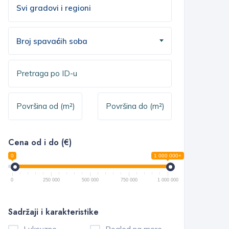
Broj spavaćih soba
Cena od i do (€)
0
1 000 000+
0
250 000
500 000
750 000
1 000 000
Sadržaji i karakteristike