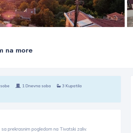
om na more
 sobe
1 Dnevna soba
3 Kupatila
sa prekrasnim pogledom na Tivatski zaliv.