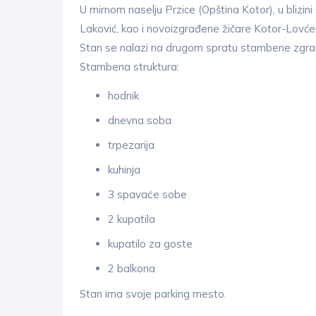
U mirnom naselju Przice (Opština Kotor), u blizini
Laković, kao i novoizgrađene žičare Kotor-Lovće
Stan se nalazi na drugom spratu stambene zgra
Stambena struktura:
hodnik
dnevna soba
trpezarija
kuhinja
3 spavaće sobe
2 kupatila
kupatilo za goste
2 balkona
Stan ima svoje parking mesto.