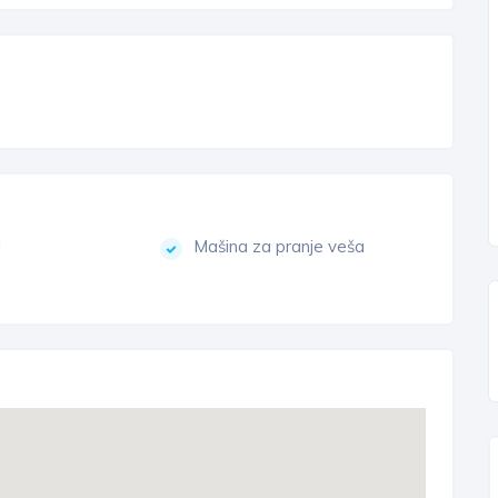
j
Mašina za pranje veša