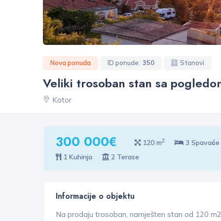
Nova ponuda
ID ponude:
350
Stanovi
Veliki trosoban stan sa pogled
Kotor
300 000€
2
120 m
3 Spavaće
1 Kuhinja
2 Terase
Informacije o objektu
Na prodaju trosoban, namješten stan od 120 m2 