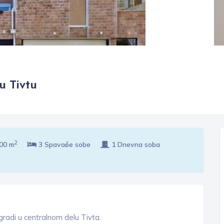
u Tivtu
2
100 m
3 Spavaće sobe
1 Dnevna soba
radi u centralnom delu Tivta.