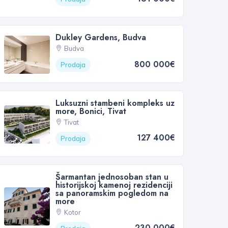
Dukley Gardens, Budva
Budva
800 000€
Prodaja
Luksuzni stambeni kompleks uz
more, Bonici, Tivat
Tivat
127 400€
Prodaja
Šarmantan jednosoban stan u
historijskoj kamenoj rezidenciji
sa panoramskim pogledom na
more
Kotor
230 000€