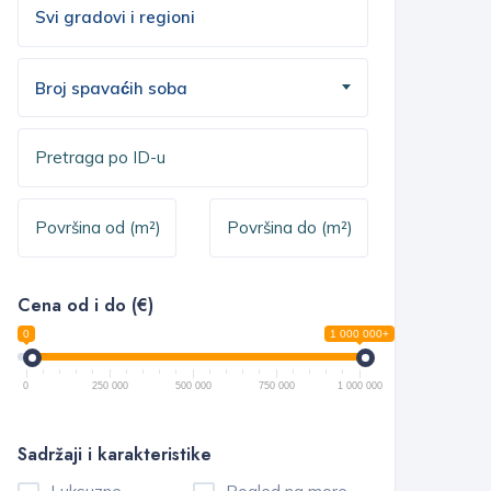
Broj spavaćih soba
Cena od i do (€)
0
1 000 000+
0
250 000
500 000
750 000
1 000 000
Sadržaji i karakteristike