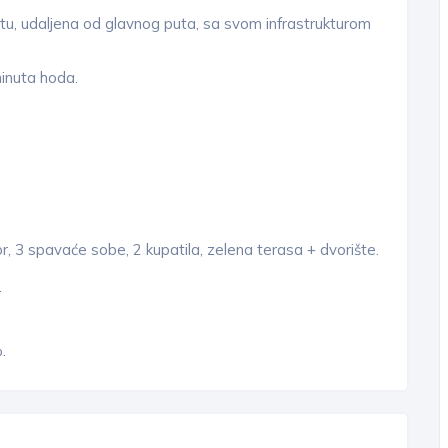
stu, udaljena od glavnog puta, sa svom infrastrukturom
inuta hoda.
or, 3 spavaće sobe, 2 kupatila, zelena terasa + dvorište.
.
.