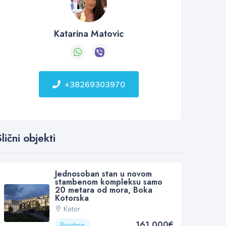
Katarina Matovic
+38269303970
lični objekti
Jednosoban stan u novom
stambenom kompleksu samo
20 metara od mora, Boka
Kotorska
Kotor
161 000€
Prodaja