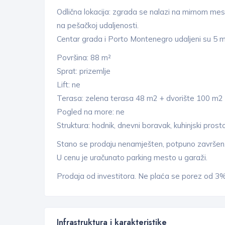
Odlična lokacija: zgrada se nalazi na mirnom me
na pešačkoj udaljenosti.
Centar grada i Porto Montenegro udaljeni su 5 m
Površina: 88 m²
Sprat: prizemlje
Lift: ne
Terasa: zelena terasa 48 m2 + dvorište 100 m2
Pogled na more: ne
Struktura: hodnik, dnevni boravak, kuhinjski prost
Stano se prodaju nenamješten, potpuno završen
U cenu je uračunato parking mesto u garaži.
Prodaja od investitora. Ne plaća se porez od 3%
Infrastruktura i karakteristike