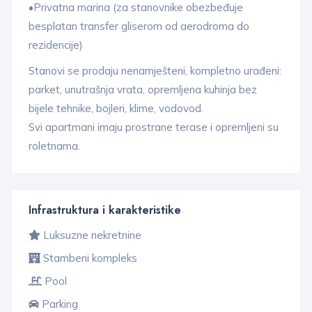
•Privatna marina (za stanovnike obezbeđuje
besplatan transfer gliserom od aerodroma do
rezidencije)
Stanovi se prodaju nenamješteni, kompletno urađeni:
parket, unutrašnja vrata, opremljena kuhinja bez
bijele tehnike, bojleri, klime, vodovod.
Svi apartmani imaju prostrane terase i opremljeni su
roletnama.
Infrastruktura i karakteristike
Luksuzne nekretnine
Stambeni kompleks
Pool
Parking