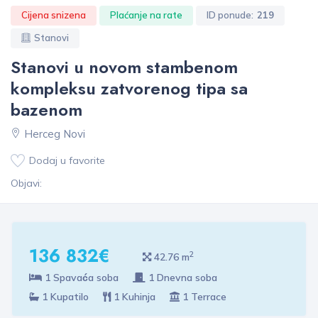
Cijena snizena
Plaćanje na rate
ID ponude:
219
Stanovi
Stanovi u novom stambenom
kompleksu zatvorenog tipa sa
bazenom
Herceg Novi
Dodaj u favorite
Objavi:
136 832€
2
42.76 m
1 Spavaća soba
1 Dnevna soba
1 Kupatilo
1 Kuhinja
1 Terrace