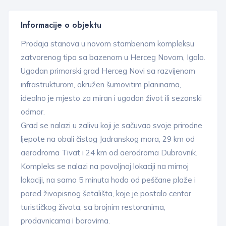
Informacije o objektu
Prodaja stanova u novom stambenom kompleksu
zatvorenog tipa sa bazenom u Herceg Novom, Igalo.
Ugodan primorski grad Herceg Novi sa razvijenom
infrastrukturom, okružen šumovitim planinama,
idealno je mjesto za miran i ugodan život ili sezonski
odmor.
Grad se nalazi u zalivu koji je sačuvao svoje prirodne
ljepote na obali čistog Jadranskog mora, 29 km od
aerodroma Tivat i 24 km od aerodroma Dubrovnik.
Kompleks se nalazi na povoljnoj lokaciji na mirnoj
lokaciji, na samo 5 minuta hoda od peščane plaže i
pored živopisnog šetališta, koje je postalo centar
turističkog života, sa brojnim restoranima,
prodavnicama i barovima.