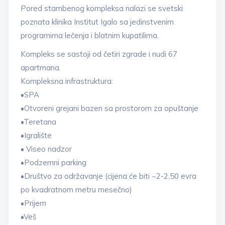
Pored stambenog kompleksa nalazi se svetski
poznata klinika Institut Igalo sa jedinstvenim
programima lečenja i blatnim kupatilima.
Kompleks se sastoji od četiri zgrade i nudi 67
apartmana.
Kompleksna infrastruktura:
•SPA
•Otvoreni grejani bazen sa prostorom za opuštanje
•Teretana
•Igralište
• Viseo nadzor
•Podzemni parking
•Društvo za održavanje (cijena će biti ~2-2,50 evra
po kvadratnom metru mesečno)
•Prijem
•Veš