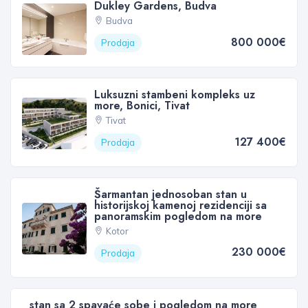
Dukley Gardens, Budva
Budva
800 000€
Prodaja
Luksuzni stambeni kompleks uz
more, Bonici, Tivat
Tivat
127 400€
Prodaja
Šarmantan jednosoban stan u
historijskoj kamenoj rezidenciji sa
panoramskim pogledom na more
Kotor
230 000€
Prodaja
stan sa 2 spavaće sobe i pogledom na more