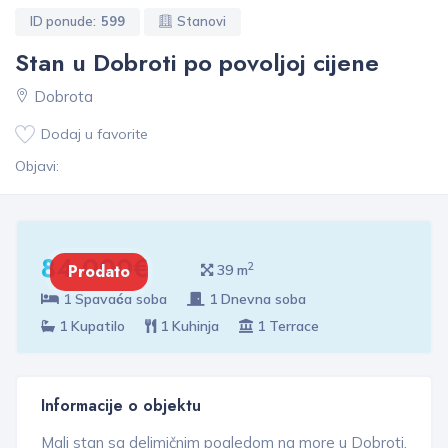
ID ponude:
599
Stanovi
Stan u Dobroti po povoljoj cijene
Dobrota
Dodaj u favorite
Objavi:
84 000€
2
Prodato
39 m
1 Spavaća soba
1 Dnevna soba
1 Kupatilo
1 Kuhinja
1 Terrace
Informacije o objektu
Mali stan sa delimičnim pogledom na more u Dobroti,