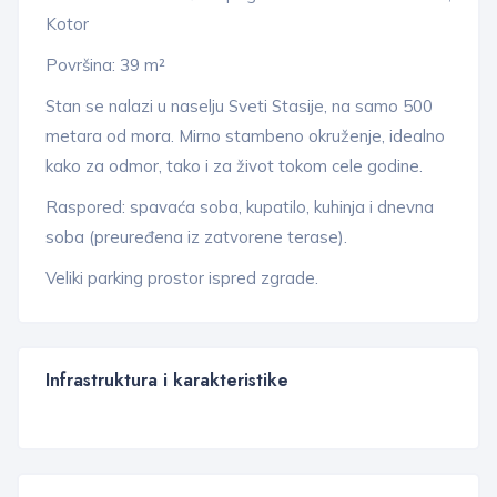
Kotor
Površina: 39 m²
Stan se nalazi u naselju Sveti Stasije, na samo 500
metara od mora. Mirno stambeno okruženje, idealno
kako za odmor, tako i za život tokom cele godine.
Raspored: spavaća soba, kupatilo, kuhinja i dnevna
soba (preuređena iz zatvorene terase).
Veliki parking prostor ispred zgrade.
Infrastruktura i karakteristike