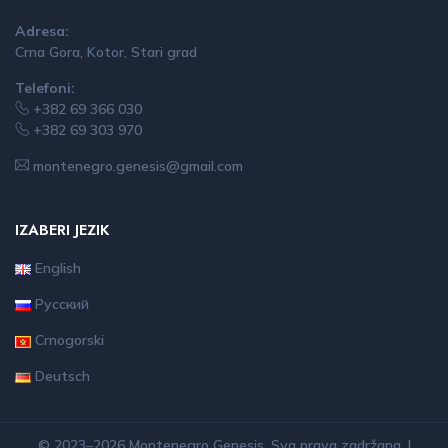
Adresa:
Crna Gora, Kotor, Stari grad
Telefoni:
+382 69 366 030
+382 69 303 970
montenegro.genesis@gmail.com
IZABERI JEZIK
English
Русский
Crnogorski
Deutsch
© 2023–2026 Montenegro Genesis. Sva prava zadržana. |