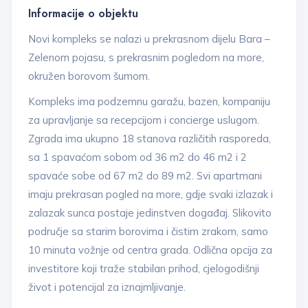
Informacije o objektu
Novi kompleks se nalazi u prekrasnom dijelu Bara –
Zelenom pojasu, s prekrasnim pogledom na more,
okružen borovom šumom.
Kompleks ima podzemnu garažu, bazen, kompaniju
za upravljanje sa recepcijom i concierge uslugom.
Zgrada ima ukupno 18 stanova različitih rasporeda,
sa 1 spavaćom sobom od 36 m2 do 46 m2 i 2
spavaće sobe od 67 m2 do 89 m2. Svi apartmani
imaju prekrasan pogled na more, gdje svaki izlazak i
zalazak sunca postaje jedinstven događaj. Slikovito
područje sa starim borovima i čistim zrakom, samo
10 minuta vožnje od centra grada. Odlična opcija za
investitore koji traže stabilan prihod, cjelogodišnji
život i potencijal za iznajmljivanje.