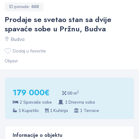
ID ponude:
668
Prodaje se svetao stan sa dvije
spavaće sobe u Pržnu, Budva
Budva
Dodaj u favorite
Objavi:
179 000€
2
68 m
2 Spavaće sobe
1 Dnevna soba
1 Kupatilo
1 Kuhinja
1 Terrace
Informacije o objektu