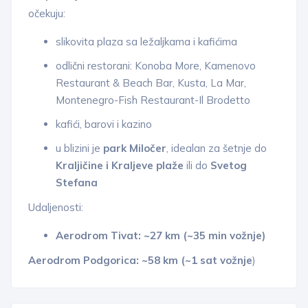
očekuju:
slikovita plaza sa ležaljkama i kafićima
odlični restorani: Konoba More, Kamenovo
Restaurant & Beach Bar, Kusta, La Mar,
Montenegro-Fish Restaurant-Il Brodetto
kafići, barovi i kazino
u blizini je
park Miločer
, idealan za šetnje do
Kraljičine i Kraljeve plaže
ili do
Svetog
Stefana
Udaljenosti:
Aerodrom Tivat: ~27 km (~35 min vožnje)
Aerodrom Podgorica: ~58 km (~1 sat vožnje
)