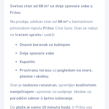
Svetao stan od 68 m² sa dvije spavaće sobe u
Pržnu
Na prodaju: udoban stan od
68 m²
u šarmantnom
primorskom mjestu
Pržno
, Crna Gora. Stan se nalazi
na
trećem spratu
i sadrži:
Dnevni boravak sa kuhinjom
Dvije spavaće sobe
Kupatilo
Prostranu terasu
sa
pogledom na more,
planine i okolinu
Stan je
nedavno renoviran
, opremljen
kvalitetnim
namještajem
i spreman za useljenje. Idealan za
porodični odmor
ili
ljetno izdavanje
.
Do
plaže je samo 10 minuta hoda
. U Pržnu vas