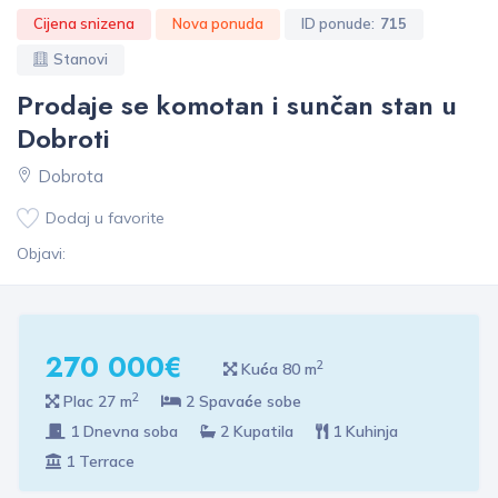
Cijena snizena
Nova ponuda
ID ponude:
715
Stanovi
Prodaje se komotan i sunčan stan u
Dobroti
Dobrota
Dodaj u favorite
Objavi:
270 000€
2
Kuća 80 m
2
Plac 27 m
2 Spavaće sobe
1 Dnevna soba
2 Kupatila
1 Kuhinja
1 Terrace