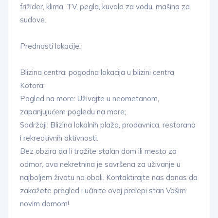
frižider, klima, TV, pegla, kuvalo za vodu, mašina za
sudove.
Prednosti lokacije:
Blizina centra: pogodna lokacija u blizini centra
Kotora;
Pogled na more: Uživajte u neometanom,
zapanjujućem pogledu na more;
Sadržaji: Blizina lokalnih plaža, prodavnica, restorana
i rekreativnih aktivnosti.
Bez obzira da li tražite stalan dom ili mesto za
odmor, ova nekretnina je savršena za uživanje u
najboljem životu na obali. Kontaktirajte nas danas da
zakažete pregled i učinite ovaj prelepi stan Vašim
novim domom!