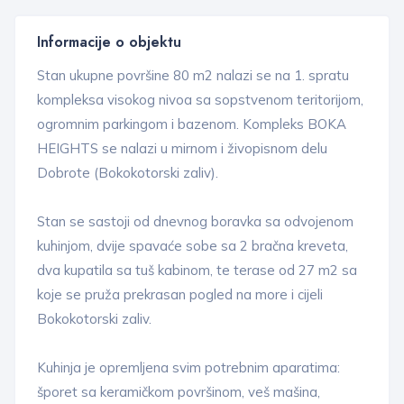
Informacije o objektu
Stan ukupne površine 80 m2 nalazi se na 1. spratu
kompleksa visokog nivoa sa sopstvenom teritorijom,
ogromnim parkingom i bazenom. Kompleks BOKA
HEIGHTS se nalazi u mirnom i živopisnom delu
Dobrote (Bokokotorski zaliv).
Stan se sastoji od dnevnog boravka sa odvojenom
kuhinjom, dvije spavaće sobe sa 2 bračna kreveta,
dva kupatila sa tuš kabinom, te terase od 27 m2 sa
koje se pruža prekrasan pogled na more i cijeli
Bokokotorski zaliv.
Kuhinja je opremljena svim potrebnim aparatima:
šporet sa keramičkom površinom, veš mašina,