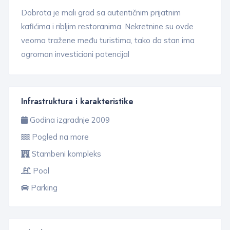
Dobrota je mali grad sa autentičnim prijatnim
kafićima i ribljim restoranima. Nekretnine su ovde
veoma tražene među turistima, tako da stan ima
ogroman investicioni potencijal
Infrastruktura i karakteristike
Godina izgradnje 2009
Pogled na more
Stambeni kompleks
Pool
Parking