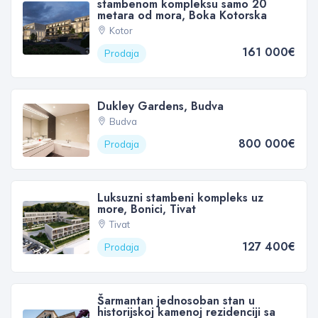
stambenom kompleksu samo 20
metara od mora, Boka Kotorska
Kotor
161 000€
Prodaja
Dukley Gardens, Budva
Budva
800 000€
Prodaja
Luksuzni stambeni kompleks uz
more, Bonici, Tivat
Tivat
127 400€
Prodaja
Šarmantan jednosoban stan u
historijskoj kamenoj rezidenciji sa