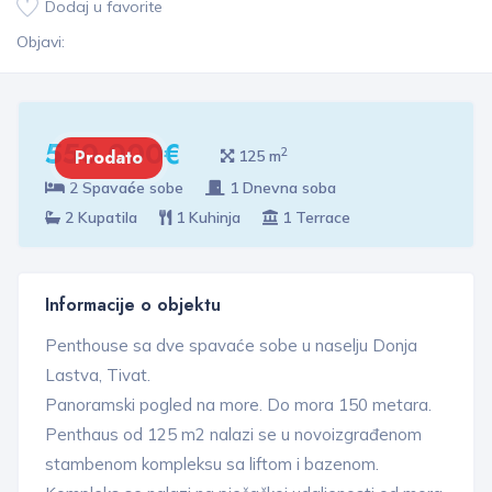
Dodaj u favorite
Objavi:
550 000€
2
Prodato
125 m
2 Spavaće sobe
1 Dnevna soba
2 Kupatila
1 Kuhinja
1 Terrace
Informacije o objektu
Penthouse sa dve spavaće sobe u naselju Donja
Lastva, Tivat.
Panoramski pogled na more. Do mora 150 metara.
Penthaus od 125 m2 nalazi se u novoizgrađenom
stambenom kompleksu sa liftom i bazenom.