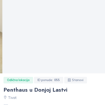
Odlična lokacija
ID ponude:
055
Stanovi
Penthaus u Donjoj Lastvi
Tivat