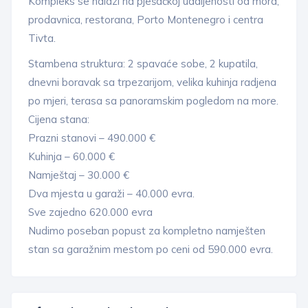
Kompleks se nalazi na pješačkoj udaljenosti od mora,
prodavnica, restorana, Porto Montenegro i centra
Tivta.
Stambena struktura: 2 spavaće sobe, 2 kupatila,
dnevni boravak sa trpezarijom, velika kuhinja radjena
po mjeri, terasa sa panoramskim pogledom na more.
Cijena stana:
Prazni stanovi – 490.000 €
Kuhinja – 60.000 €
Namještaj – 30.000 €
Dva mjesta u garaži – 40.000 evra.
Sve zajedno 620.000 evra
Nudimo poseban popust za kompletno namješten
stan sa garažnim mestom po ceni od 590.000 evra.