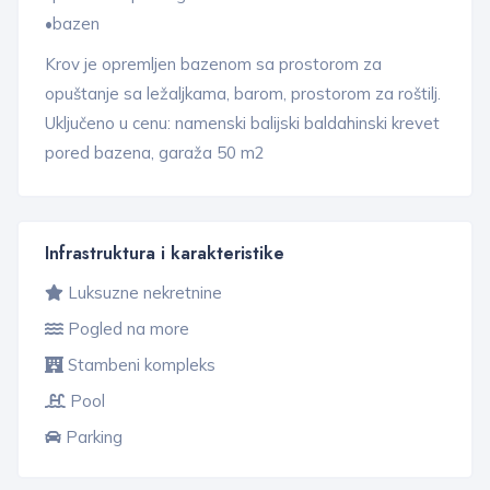
•bazen
Krov je opremljen bazenom sa prostorom za
opuštanje sa ležaljkama, barom, prostorom za roštilj.
Uključeno u cenu: namenski balijski baldahinski krevet
pored bazena, garaža 50 m2
Infrastruktura i karakteristike
Luksuzne nekretnine
Pogled na more
Stambeni kompleks
Pool
Parking