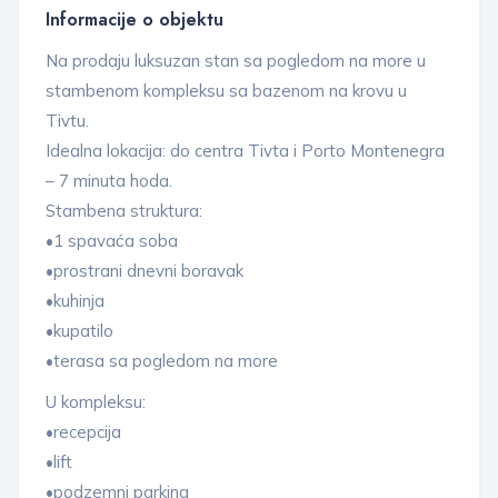
Informacije o objektu
Na prodaju luksuzan stan sa pogledom na more u
stambenom kompleksu sa bazenom na krovu u
Tivtu.
Idealna lokacija: do centra Tivta i Porto Montenegra
– 7 minuta hoda.
Stambena struktura:
•1 spavaća soba
•prostrani dnevni boravak
•kuhinja
•kupatilo
•terasa sa pogledom na more
U kompleksu:
•recepcija
•lift
•podzemni parking