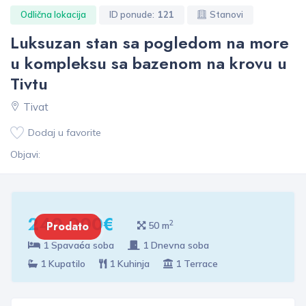
Odlična lokacija
ID ponude:
121
Stanovi
Luksuzan stan sa pogledom na more
u kompleksu sa bazenom na krovu u
Tivtu
Tivat
Dodaj u favorite
Objavi:
240 000€
2
Prodato
50 m
1 Spavaća soba
1 Dnevna soba
1 Kupatilo
1 Kuhinja
1 Terrace