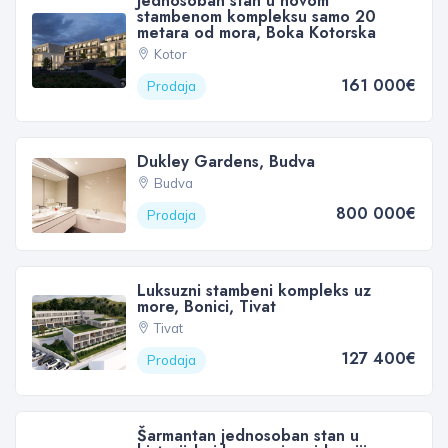
Jednosoban stan u novom
stambenom kompleksu samo 20
metara od mora, Boka Kotorska
Kotor
161 000€
Prodaja
Dukley Gardens, Budva
Budva
800 000€
Prodaja
Luksuzni stambeni kompleks uz
more, Bonici, Tivat
Tivat
127 400€
Prodaja
Šarmantan jednosoban stan u