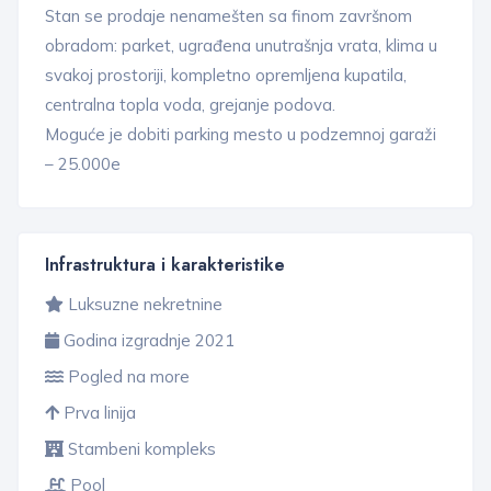
Stan se prodaje nenamešten sa finom završnom
obradom: parket, ugrađena unutrašnja vrata, klima u
svakoj prostoriji, kompletno opremljena kupatila,
centralna topla voda, grejanje podova.
Moguće je dobiti parking mesto u podzemnoj garaži
– 25.000e
Infrastruktura i karakteristike
Luksuzne nekretnine
Godina izgradnje 2021
Pogled na more
Prva linija
Stambeni kompleks
Pool