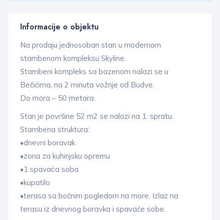
Informacije o objektu
Na prodaju jednosoban stan u modernom
stambenom kompleksu Skyline.
Stambeni kompleks sa bazenom nalazi se u
Bečićima, na 2 minuta vožnje od Budve.
Do mora – 50 metara.
Stan je površine 52 m2 se nalazi na 1. spratu.
Stambena struktura:
•dnevni boravak
•zona za kuhinjsku opremu
•1 spavaća soba
•kupatilo
•terasa sa bočnim pogledom na more. Izlaz na
terasu iz dnevnog boravka i spavaće sobe.