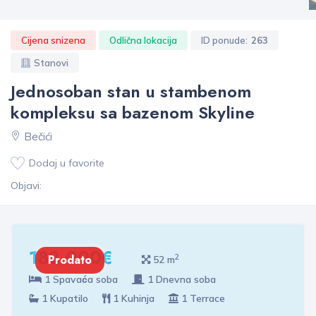
Cijena snizena
Odlična lokacija
ID ponude:
263
Stanovi
Jednosoban stan u stambenom
kompleksu sa bazenom Skyline
Bečići
Dodaj u favorite
Objavi:
182 000€
2
Prodato
52 m
1 Spavaća soba
1 Dnevna soba
1 Kupatilo
1 Kuhinja
1 Terrace