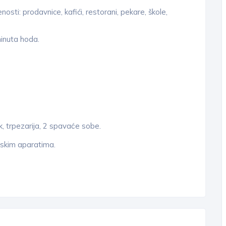
osti: prodavnice, kafići, restorani, pekare, škole,
inuta hoda.
k, trpezarija, 2 spavaće sobe.
nskim aparatima.