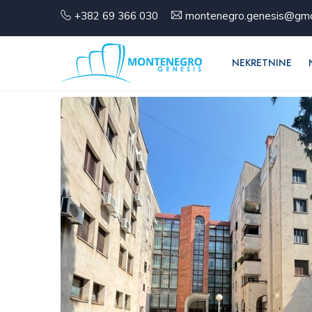
+382 69 366 030
montenegro.genesis@gma
NEKRETNINE