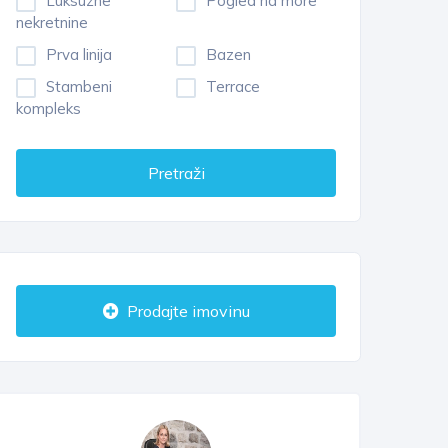
Luksuzne
Pogled na more
nekretnine
Prva linija
Bazen
Stambeni
Terrace
kompleks
Pretraži
Prodajte imovinu