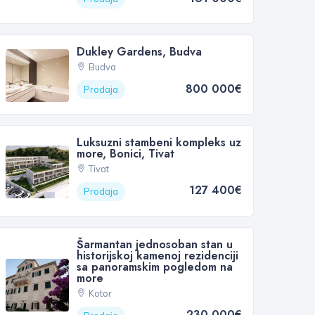
Dukley Gardens, Budva
Budva
800 000€
Prodaja
Luksuzni stambeni kompleks uz
more, Bonici, Tivat
Tivat
127 400€
Prodaja
Šarmantan jednosoban stan u
historijskoj kamenoj rezidenciji
sa panoramskim pogledom na
more
Kotor
230 000€