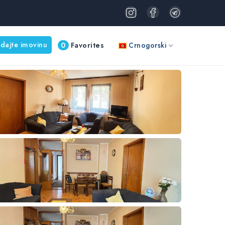
dajte imovinu
0
Favorites
Crnogorski