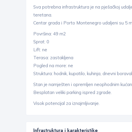
Sva potrebna infrastruktura je na pješačkoj udaljen
teretana.
Centar grada i Porto Montenegro udaljeni su 5 m
Površina: 49 m2
Sprat: 0
Lift: ne
Terasa: zastakljena
Pogled na more: ne
Struktura: hodnik, kupatilo, kuhinja, dnevni borava
Stan je namješten i opremljen neophodnim kuća
Besplatan veliki parking ispred zgrade.
Visok potencijal za iznajmljivanje.
Infrastruktura i karakteristike