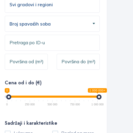
Broj spavaćih soba
Cena od i do (€)
0
1 000 000+
0
250 000
500 000
750 000
1 000 000
Sadržaji i karakteristike