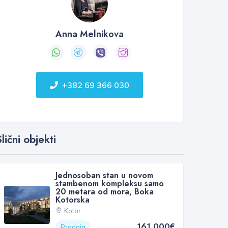
Anna Melnikova
+382 69 366 030
lični objekti
Jednosoban stan u novom
stambenom kompleksu samo
20 metara od mora, Boka
Kotorska
Kotor
161 000€
Prodaja