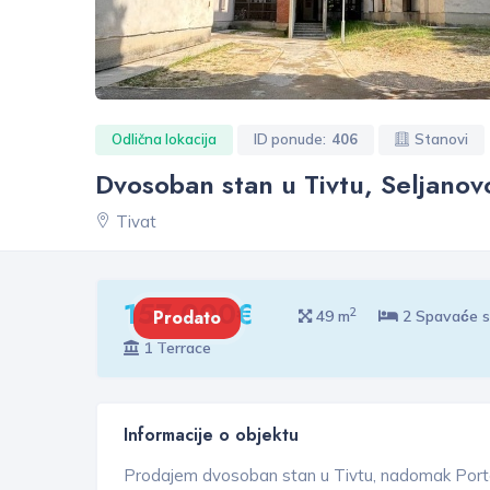
Odlična lokacija
ID ponude:
406
Stanovi
Dvosoban stan u Tivtu, Seljano
Tivat
157 000€
2
Prodato
49 m
2 Spavaće 
1 Terrace
Informacije o objektu
Prodajem dvosoban stan u Tivtu, nadomak Por