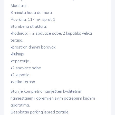
Maestral.
3 minuta hoda do mora.
Površina: 117 m², sprat 1
Stambena struktura:
•hodnik p; ; , 2 spavaće sobe, 2 kupatila; velika
terasa.
•prostran dnevni boravak
•kuhinja
•trpezarija
•2 spavaće sobe
•2 kupatila
•velika terasa
Stan je kompletno namješten kvalitetnim
namještajem i opremljen svim potrebnim kućnim
aparatima.
Besplatan parking ispred zgrade.