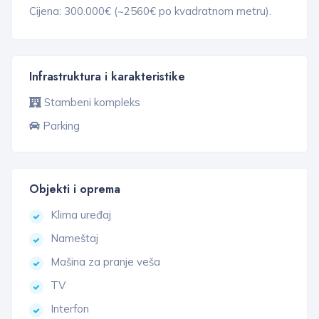
Cijena: 300.000€ (~2560€ po kvadratnom metru).
Infrastruktura i karakteristike
Stambeni kompleks
Parking
Objekti i oprema
Klima uređaj
Nameštaj
Mašina za pranje veša
TV
Interfon