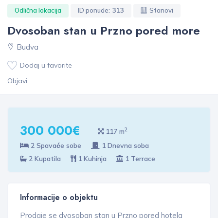
Odlična lokacija
ID ponude:
313
Stanovi
Dvosoban stan u Przno pored more
Budva
Dodaj u favorite
Objavi:
300 000€
2
117 m
2 Spavaće sobe
1 Dnevna soba
2 Kupatila
1 Kuhinja
1 Terrace
Informacije o objektu
Prodaje se dvosoban stan u Przno pored hotela