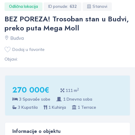
Odlična lokacija
ID ponude:
632
Stanovi
BEZ POREZA! Trosoban stan u Budvi,
preko puta Mega Moll
Budva
Dodaj u favorite
Objavi:
270 000€
2
111 m
3 Spavaće sobe
1 Dnevna soba
3 Kupatila
1 Kuhinja
1 Terrace
Informacije o objektu