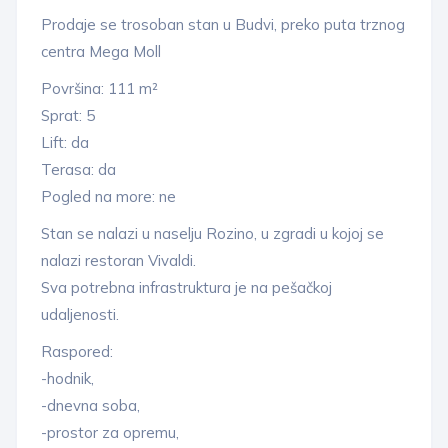
Prodaje se trosoban stan u Budvi, preko puta trznog
centra Mega Moll
Površina: 111 m²
Sprat: 5
Lift: da
Terasa: da
Pogled na more: ne
Stan se nalazi u naselju Rozino, u zgradi u kojoj se
nalazi restoran Vivaldi.
Sva potrebna infrastruktura je na pešačkoj
udaljenosti.
Raspored:
-hodnik,
-dnevna soba,
-prostor za opremu,