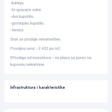
-kuhinja,
-tri spavaće sobe,
-dva kupatila,
-gostinjsko kupatilo,
-terasa.
Stan se prodaje nenamešten.
Povoljna cena: ~2.432 po m2
‼️Prodaja od investitora – ne plaća se porez na
kupovinu nekretnine.
Infrastruktura i karakteristike