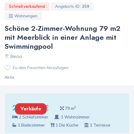
Schnell verkaufend
Angebots-ID:
259
Wohnungen
Schöne 2-Zimmer-Wohnung 79 m2
mit Meerblick in einer Anlage mit
Swimmingpool
Becici
Zu den Favoriten hinzufügen
Aktie:
269 000€
2
Verkäufe
79 m
2 Schlafzimmer
1 Wohnzimmer
1 Badezimmer
1 Die Küche
1 Terrasse