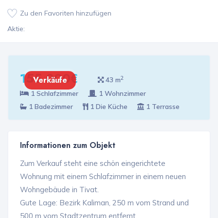
Zu den Favoriten hinzufügen
Aktie:
155 000€
2
Verkäufe
43 m
1 Schlafzimmer
1 Wohnzimmer
1 Badezimmer
1 Die Küche
1 Terrasse
Informationen zum Objekt
Zum Verkauf steht eine schön eingerichtete
Wohnung mit einem Schlafzimmer in einem neuen
Wohngebäude in Tivat.
Gute Lage: Bezirk Kaliman, 250 m vom Strand und
500 m vom Stadtzentrum entfernt.