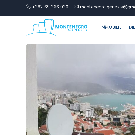
+382 69 366 030
montenegro.genesis@gma
IMMOBILIE
DI