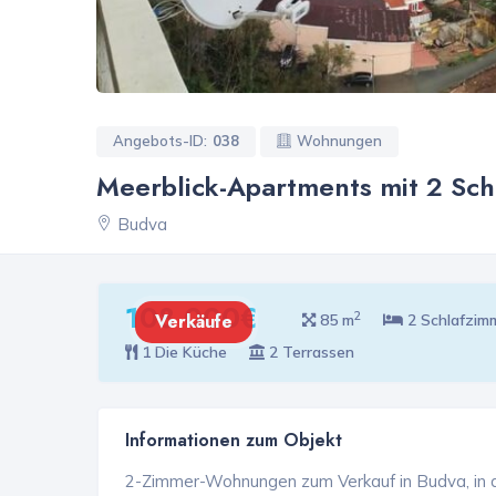
Angebots-ID:
038
Wohnungen
Meerblick-Apartments mit 2 Sch
Budva
108 000€
2
Verkäufe
85 m
2 Schlafzim
1 Die Küche
2 Terrassen
Informationen zum Objekt
2-Zimmer-Wohnungen zum Verkauf in Budva, in d