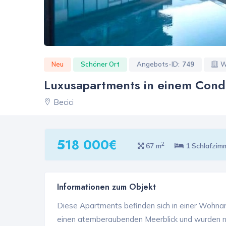
Neu
Schöner Ort
Angebots-ID:
749
W
Luxusapartments in einem Condo
Becici
518 000€
2
67 m
1 Schlafzim
Informationen zum Objekt
Diese Apartments befinden sich in einer Wohnan
einen atemberaubenden Meerblick und wurden n