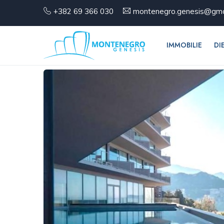
+382 69 366 030
montenegro.genesis@gma
IMMOBILIE
DI