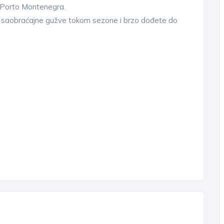
 Porto Montenegra.
saobraćajne gužve tokom sezone i brzo dođete do