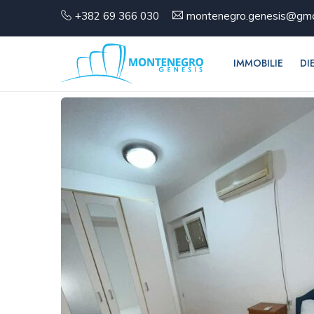
+382 69 366 030
montenegro.genesis@gma
IMMOBILIE
DI