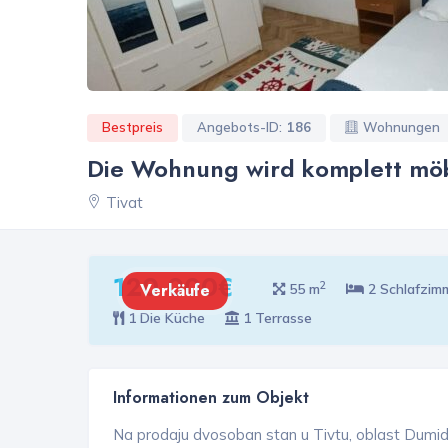
Bestpreis
Angebots-ID:
186
Wohnungen
Die Wohnung wird komplett möbl
Tivat
120 000€
2
Verkäufe
55 m
2 Schlafzim
1 Die Küche
1 Terrasse
Informationen zum Objekt
Na prodaju dvosoban stan u Tivtu, oblast Dumid