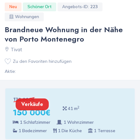
Neu
Schöner Ort
Angebots-ID:
223
Wohnungen
Brandneue Wohnung in der Nähe
von Porto Montenegro
Tivat
Zu den Favoriten hinzufügen
Aktie:
170 000€
Verkäufe
2
41 m
150 000€
1 Schlafzimmer
1 Wohnzimmer
1 Badezimmer
1 Die Küche
1 Terrasse