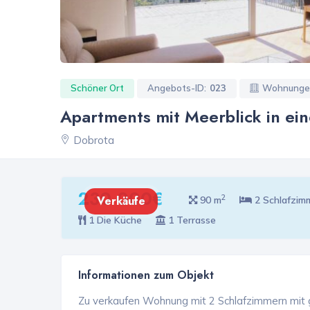
Schöner Ort
Angebots-ID:
023
Wohnunge
Apartments mit Meerblick in ei
Dobrota
230 000€
2
Verkäufe
90 m
2 Schlafzim
1 Die Küche
1 Terrasse
Informationen zum Objekt
Zu verkaufen Wohnung mit 2 Schlafzimmern mit gr