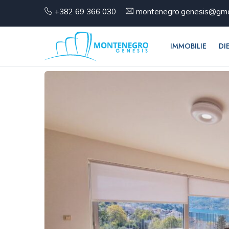
+382 69 366 030
montenegro.genesis@gma
IMMOBILIE
DI