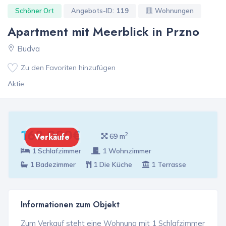
Schöner Ort
Angebots-ID:
119
Wohnungen
Apartment mit Meerblick in Przno
Budva
Zu den Favoriten hinzufügen
Aktie:
163 000€
2
Verkäufe
69 m
1 Schlafzimmer
1 Wohnzimmer
1 Badezimmer
1 Die Küche
1 Terrasse
Informationen zum Objekt
Zum Verkauf steht eine Wohnung mit 1 Schlafzimmer