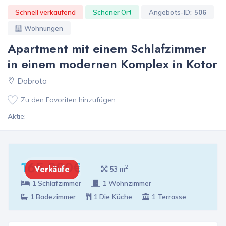
Schnell verkaufend
Schöner Ort
Angebots-ID:
506
Wohnungen
Apartment mit einem Schlafzimmer
in einem modernen Komplex in Kotor
Dobrota
Zu den Favoriten hinzufügen
Aktie:
165 000€
2
Verkäufe
53 m
1 Schlafzimmer
1 Wohnzimmer
1 Badezimmer
1 Die Küche
1 Terrasse