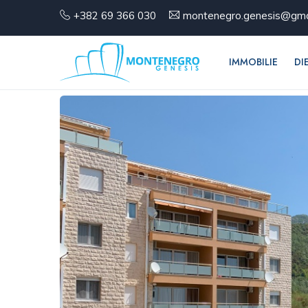
+382 69 366 030
montenegro.genesis@gma
IMMOBILIE
DI