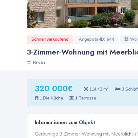
Schnell verkaufend
Angebots-ID:
644
Woh
3-Zimmer-Wohnung mit Meerblick
Becici
320 000€
2
114.42 m
3 Schla
1 Die Küche
1 Terrasse
Informationen zum Objekt
Geräumige 3-Zimmer-Wohnung mit Meerblick in Bu