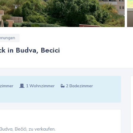
nungen
 in Budva, Becici
fzimmer
1 Wohnzimmer
2 Badezimmer
dva, Bečići, zu verkaufen.