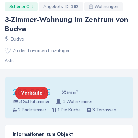
Schöner Ort
Angebots-ID:
162
Wohnungen
3-Zimmer-Wohnung im Zentrum von
Budva
Budva
Zu den Favoriten hinzufügen
Aktie:
280 000€
2
Verkäufe
86 m
3 Schlafzimmer
1 Wohnzimmer
2 Badezimmer
1 Die Küche
3 Terrassen
Informationen zum Objekt