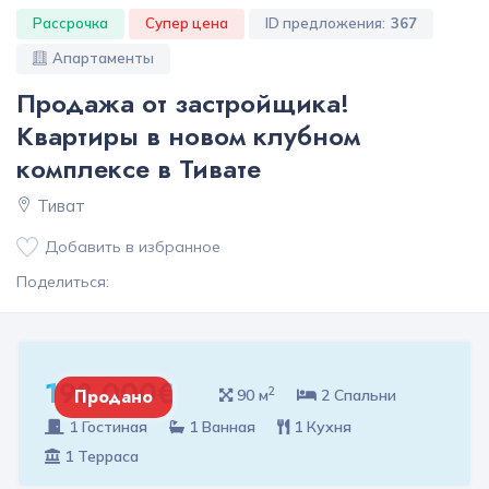
Рассрочка
Супер цена
ID предложения:
367
Апартаменты
Продажа от застройщика!
Квартиры в новом клубном
комплексе в Тивате
Тиват
Добавить в избранное
Поделиться:
198 000€
2
Продано
90 м
2 Спальни
1 Гостиная
1 Ванная
1 Кухня
1 Терраса