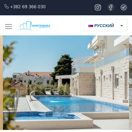
+382 69 366 030
РУССКИЙ