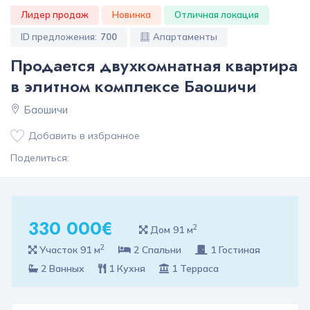
Лидер продаж
Новинка
Отличная локация
ID предложения:
700
Апартаменты
Продается двухкомнатная квартира
в элитном комплексе Баошичи
Баошичи
Добавить в избранное
Поделиться:
330 000€
2
Дом 91 м
2
Участок 91 м
2 Спальни
1 Гостиная
2 Ванных
1 Кухня
1 Терраса