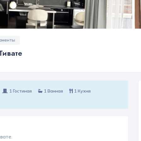
аменты
Тивате
1 Гостиная
1 Ванная
1 Кухня
вате.