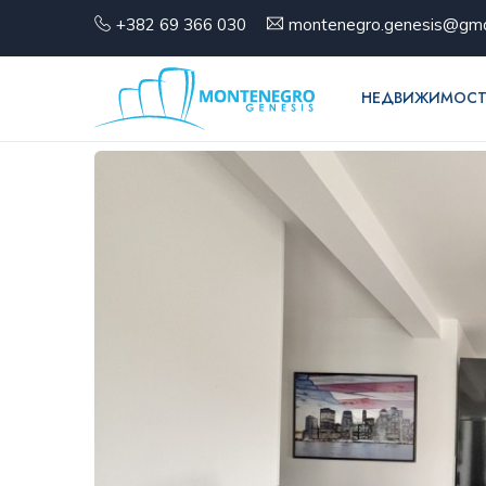
+382 69 366 030
montenegro.genesis@gma
НЕДВИЖИМОСТ