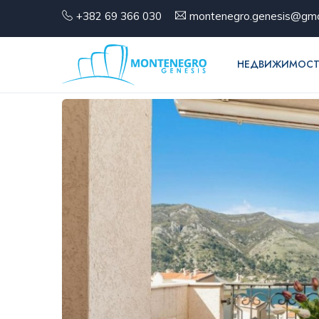
+382 69 366 030
montenegro.genesis@gma
НЕДВИЖИМОСТ