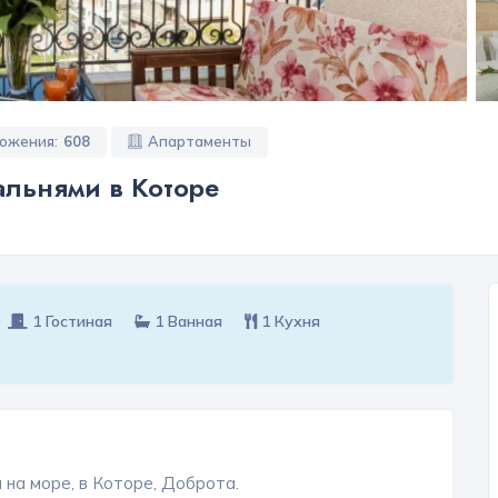
ложения:
608
Апартаменты
альнями в Которе
1 Гостиная
1 Ванная
1 Кухня
 на море, в Которе, Доброта.