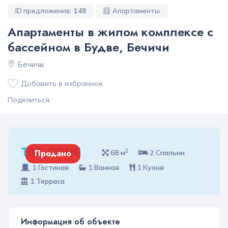
ID предложения:
148
Апартаменты
Апартаменты в жилом комплексе с
бассейном в Будве, Бечичи
Бечичи
Добавить в избранное
Поделиться:
182 000€
2
Продано
68 м
2 Спальни
1 Гостиная
1 Ванная
1 Кухня
1 Терраса
Информация об объекте