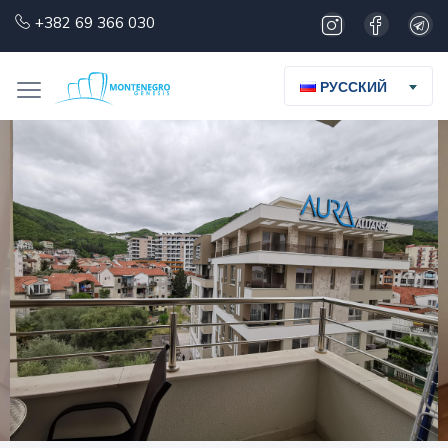
+382 69 366 030
РУССКИЙ