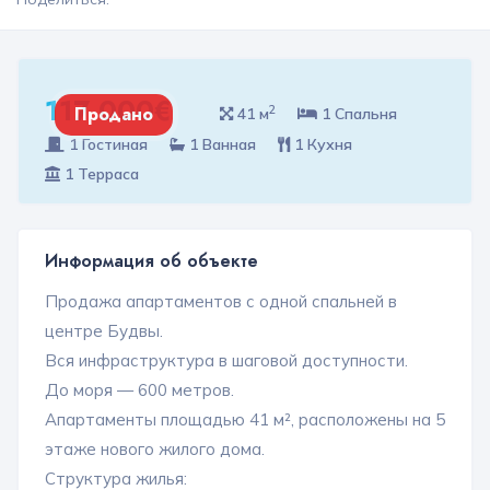
117 000€
2
Продано
41 м
1 Спальня
1 Гостиная
1 Ванная
1 Кухня
1 Терраса
Информация об объекте
Продажа апартаментов с одной спальней в
центре Будвы.
Вся инфраструктура в шаговой доступности.
До моря — 600 метров.
Апартаменты площадью 41 м², расположены на 5
этаже нового жилого дома.
Структура жилья: